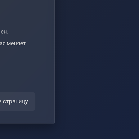
чен.
рая меняет
 страницу.