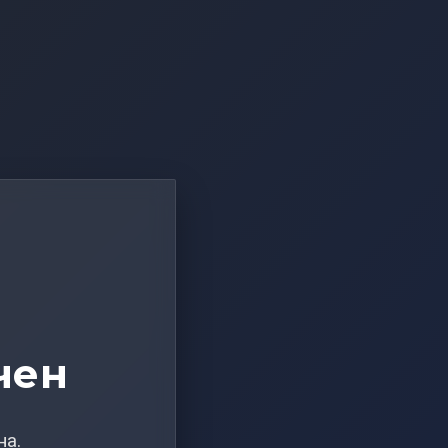
чен
на.