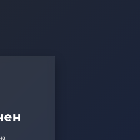
чен
на.