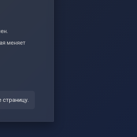
чен.
рая меняет
 страницу.