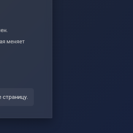
чен.
рая меняет
 страницу.