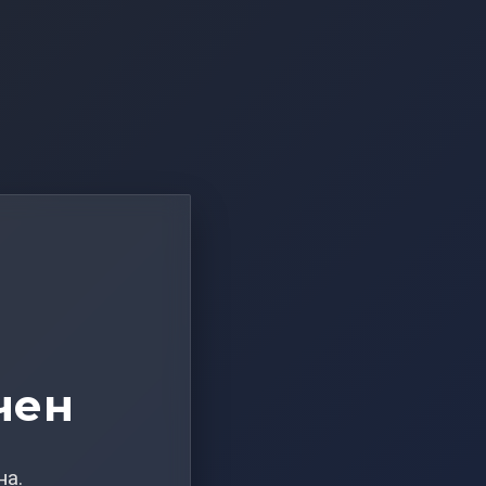
чен
на.